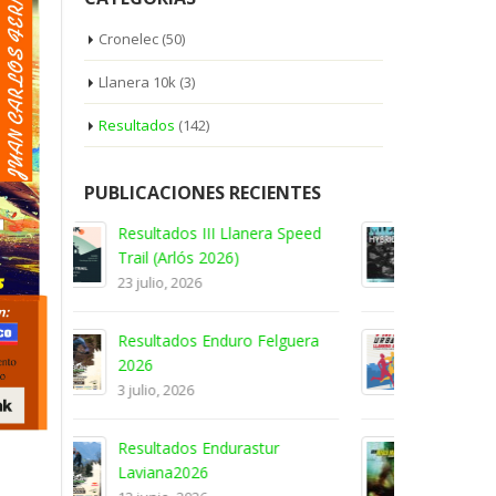
Cronelec
(50)
Llanera 10k
(3)
Resultados
(142)
PUBLICACIONES RECIENTES
a Speed
RESULTADOS – II Mieres
Hybrid Race
6 junio, 2026
lguera
RESULTADOS – V milla urbana
2026
14 mayo, 2026
r
RESULTADOS XXIII MEDIA
MARATÓN SENDA DEL OSO –