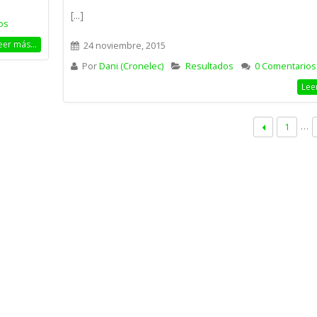
12 junio, 2026
[...]
os
eer más...
24 noviembre, 2015
Por
Dani (Cronelec)
Resultados
0 Comentarios
Lee
…
1