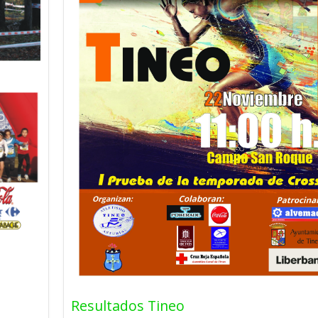
Resultados III Llaner
Trail (Arlós 2026)
23 julio, 2026
Resultados Enduro Fe
2026
3 julio, 2026
Resultados Endurastu
Resultados Tineo
Laviana2026