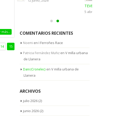
II CARRERA DESTINO
TEVERGA
5 abril, 2026
r más...
COMENTARIOS RECIENTES
en
I Ferroñes Race
Noemi
14
15
en
V milla urbana
Patricia Fernández Muñiz
de Llanera
en
V milla urbana de
Dani (Cronelec)
Llanera
ARCHIVOS
julio 2026
(2)
junio 2026
(2)