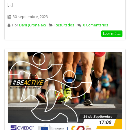
[...]
30 septiembre, 2023
Por
Dani (Cronelec)
Resultados
0 Comentarios
Leer más...