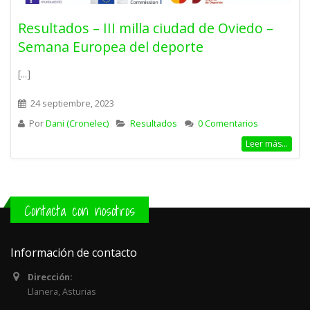
Resultados – III milla ciudad de Oviedo –
Semana Europea del deporte
[...]
24 septiembre, 2023
Por
Dani (Cronelec)
Resultados
0 Comentarios
Leer más...
Contacta con nosotros
Información de contacto
Dirección:
Llanera, Asturias