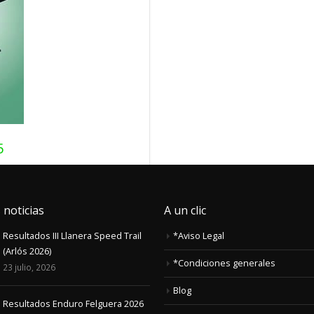
5
 noticias
A un clic
Comentarios
Resultados III Llanera Speed Trail
*Aviso Legal
Leer más...
(Arlós 2026)
*Condiciones generales
23 julio, 2026
Blog
Resultados Enduro Felguera 2026