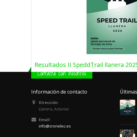
Resultados II SpeddTrail llanera 202
Contacta con nosotros
[...]
20 julio, 2025
Información de contacto
Últimas
Por
Dani (Cronelec)
Cronelec
,
Resultados
0 
Dirección:
Llanera, Asturias
Email:
info@cronelec.es