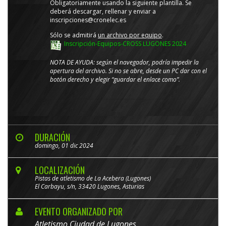
Obligatoriamente usando la siguiente plantilla. Se
deberá descargar, rellenar y enviar a
inscripciones@cronelec.es
Sólo se admitirá
un archivo por equipo
.
Inscripción-Equipos-CROSS LUGONES 2024
NOTA DE AYUDA: según el navegador, podría impedir la
apertura del archivo. Si no se abre, desde un PC dar con el
botón derecho y elegir “guardar el enlace como”.
DURACIÓN
domingo, 01 dic 2024
LOCALIZACIÓN
Pistas de atletismo de La Acebera (Lugones)
El Carbayu, s/n, 33420 Lugones, Asturias
EVENTO ORGANIZADO POR
Atletismo Ciudad de Lugones