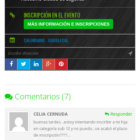
INSCRIPCIÓN EN EL EVENTO
MÁS INFORMACIÓN E INSCRIPCIONES
CALENDARIO
GOOGLECAL
Comentarios (7)
CELIA CERNUDA
Responder
buenas tardes ..estoy intentando inscribir a mi hija
en categoría sub 12 y no puedo…se acabó el plazo
de inscripción????…