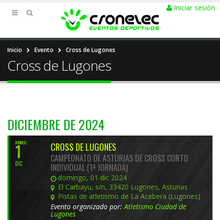
Iniciar sesión
Inicio
Evento
Cross de Lugones
Cross de Lugones
DICIEMBRE DE 2024
DOMINGO
1
CROSS DE LUGONES
CAMPEONATO DE ASTURIAS DE CROSS CORTO
DIC
INDIVIDUAL (1ª JORNADA)
domingo, 01 dic 2024
El Carbayu, s/n, 33420 Lugones, Asturias
Pistas de atletismo de La Acebera (Lugones)
Evento organizado por:
Atletismo Ciudad de
Lugones