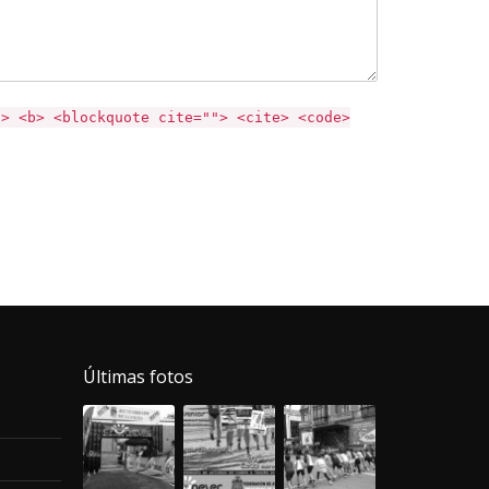
"> <b> <blockquote cite=""> <cite> <code>
Últimas fotos