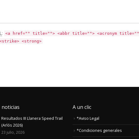
L
:
<a href="" title=""> <abbr title=""> <acronym title="
<strike> <strong>
 noticias
A un clic
Resultados III Llanera Speed Trail
*Aviso Legal
(Arlós 2026)
*Condiciones generales
23 julio, 2026