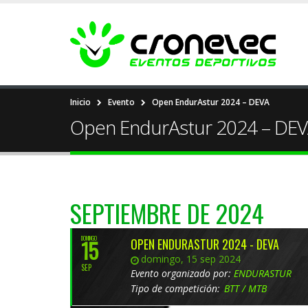
Inicio
Evento
Open EndurAstur 2024 – DEVA
Open EndurAstur 2024 – DE
SEPTIEMBRE DE 2024
DOMINGO
15
OPEN ENDURASTUR 2024 - DEVA
domingo, 15 sep 2024
SEP
Evento organizado por:
ENDURASTUR
Tipo de competición:
BTT / MTB