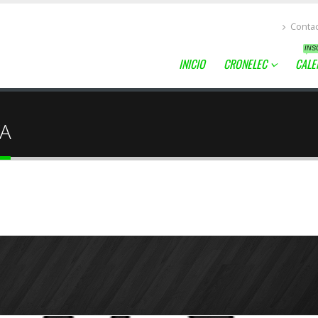
Conta
INS
INICIO
CRONELEC
CALE
VA