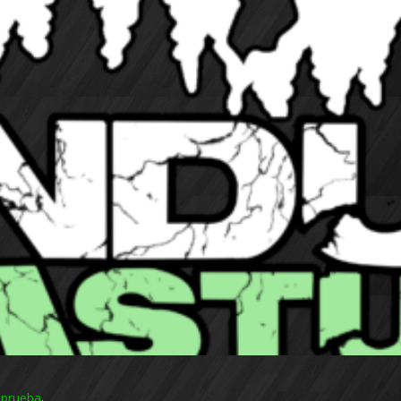
 prueba
.